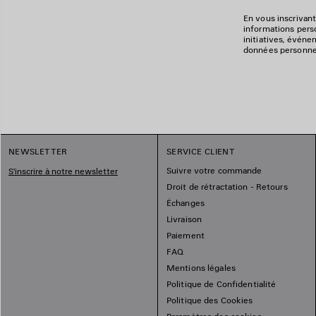
En vous inscrivant
informations perso
initiatives, événe
données personnell
NEWSLETTER
SERVICE CLIENT
Suivre votre commande
S'inscrire à notre newsletter
Droit de rétractation - Retours
Échanges
Livraison
Paiement
FAQ
Mentions légales
Politique de Confidentialité
Politique des Cookies