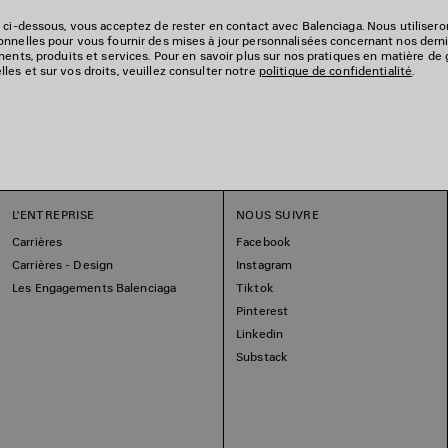
 ci-dessous, vous acceptez de rester en contact avec Balenciaga. Nous utiliser
nnelles pour vous fournir des mises à jour personnalisées concernant nos derni
ments, produits et services. Pour en savoir plus sur nos pratiques en matière de
es et sur vos droits, veuillez consulter notre
politique de confidentialité
.
L'ENTREPRISE
NOUS SUIVRE
Carrières
Facebook
Carrières - Design
Instagram
Les Engagements Balenciaga
Tiktok
Pinterest
Linkedin
Substack