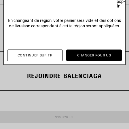
pop-
in
En changeant de région, votre panier sera vidé et des options
de livraison correspondant à cette région seront appliquées.
VOIR TOUS LES LOOKS
CONTINUER SUR FR
CHANGER POUR US
REJOINDRE BALENCIAGA
S'INSCRIRE