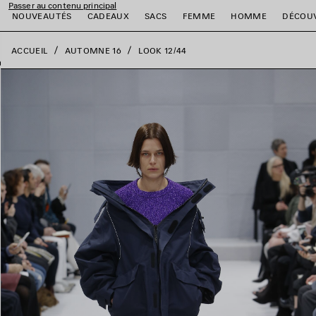
Passer au contenu principal
fermer la bannière
NOUVEAUTÉS
CADEAUX
SACS
FEMME
HOMME
DÉCOU
ACCUEIL
AUTOMNE 16
LOOK 12/44
er
er
er
er
er
er