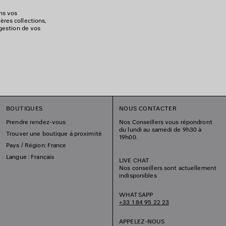
ons vos
ères collections,
 gestion de vos
BOUTIQUES
NOUS CONTACTER
Prendre rendez-vous
Nos Conseillers vous répondront
du lundi au samedi de 9h30 à
Trouver une boutique à proximité
19h00.
Pays / Région: France
Langue : Français
LIVE CHAT
Nos conseillers sont actuellement
indisponibles
WHATSAPP
+33 1 84 95 22 23
APPELEZ-NOUS