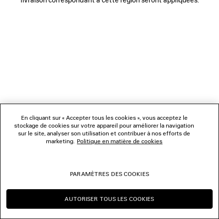
BOUTIQUES
NOUS CONTACTER
© 2026 Balenciaga
Les photographies pourraient avoir été retouchées.
En cliquant sur « Accepter tous les cookies », vous acceptez le
stockage de cookies sur votre appareil pour améliorer la navigation
sur le site, analyser son utilisation et contribuer à nos efforts de
marketing.
Politique en matière de cookies
PARAMÈTRES DES COOKIES
AUTORISER TOUS LES COOKIES
CONTINUER SUR FR
CHANGER POUR US