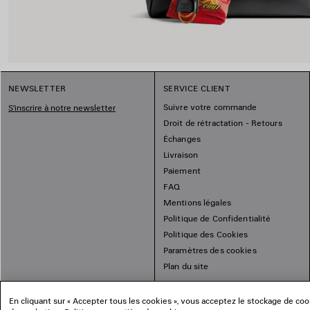
NEWSLETTER
SERVICE CLIENT
Suivre votre commande
S'inscrire à notre newsletter
Droit de rétractation - Retours
Échanges
Livraison
Paiement
FAQ
Mentions légales
Politique de Confidentialité
Politique des Cookies
Paramètres des cookies
Plan du site
En cliquant sur « Accepter tous les cookies », vous acceptez le stockage de cooki