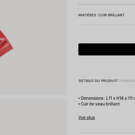
MATIÈRES : CUIR BRILLANT
Date
estimée
de
livraison:
09/08/2026
-
12/08/2026
DÉTAILS DU PRODUIT
LIVRAIS
• Dimensions : L11 x H14 x l11
• Cuir de veau brillant
• Artwork Chips imprimé à l’av
• Logo Balenciaga imprimé sur
Voir plus
• 1 compartiment principal zi
Product ID:
8277672ABP064
• Doublure en TPU effet miro
• Finitions coloris argent vieill