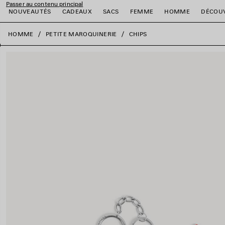
Passer au contenu principal
NOUVEAUTÉS
CADEAUX
SACS
FEMME
HOMME
DÉCOU
fermer la bannière
HOMME
PETITE MAROQUINERIE
CHIPS
er
er
er
er
er
er