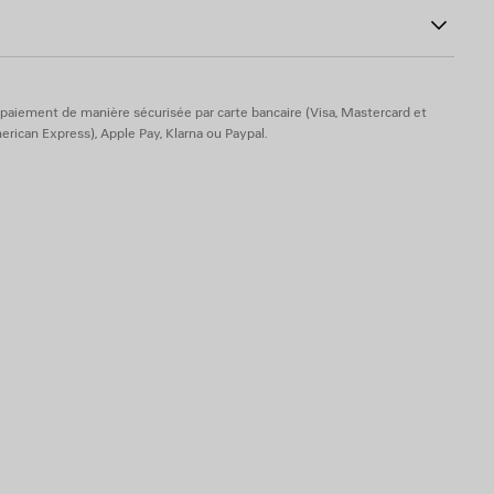
neaux
r au sac ou à utiliser comme porte-clés
est vendu séparément
paiement de manière sécurisée par carte bancaire (Visa, Mastercard et
rican Express), Apple Pay, Klarna ou Paypal.