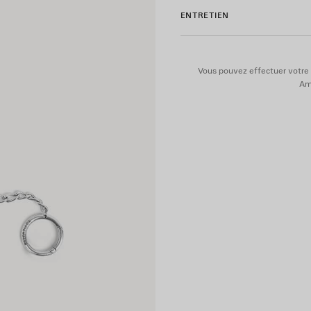
• Logo gravé sur les deux an
ENTRETIEN
• Plusieurs anneaux à attache
• Fabriqué en Italie
• Veuillez noter que le sac 
Vous pouvez effectuer votre 
Ame
Matière : cuir de veau