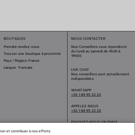
BOUTIQUES
NOUS CONTACTER
Prendre rendez-vous
Nos Conseillers vous répondront
du lundi au samedi de 9h30 à
Trouver une boutique à proximité
19h00.
Pays / Région: France
Langue : Français
LIVE CHAT
Nos conseillers sont actuellement
indisponibles
WHATSAPP
+33 1 84 95 22 23
APPELEZ-NOUS
+33 1 84 95 22 23
ENVOYEZ-NOUS UN EMAIL
tion et contribuer à nos efforts