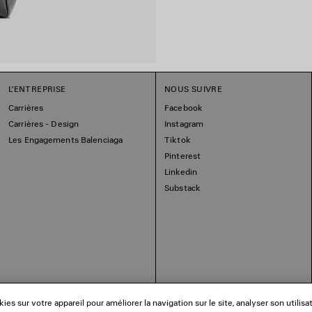
L'ENTREPRISE
NOUS SUIVRE
Carrières
Facebook
Carrières - Design
Instagram
Les Engagements Balenciaga
Tiktok
Pinterest
Linkedin
Substack
es sur votre appareil pour améliorer la navigation sur le site, analyser son utilisa