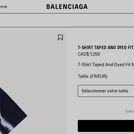
VRIR
AJOUTER
AUX
FAVORIS
T-SHIRT TAPED AND DYED F
CAD$ 1,250
T-Shirt Taped And Dyed Fit 
Taille: (FR/EUR)
COULEURS
:
BLEU
MARINE/BLANC
Sélectionner votre taille
Bleu
Marine/Blanc
Date 