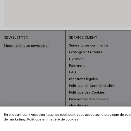
NEWSLETTER
SERVICE CLIENT
Suivre votre commande
S'inscrire à notre newsletter
Échanges et retours
Livraison
Paiement
FAQ
Mentions légales
Politique de Confidentialité
Politique des Cookies
Paramètres des cookies
Plan du site
En cliquant sur « Accepter tous les cookies », vous acceptez le stockage de cooki
de marketing.
Politique en matière de cookies