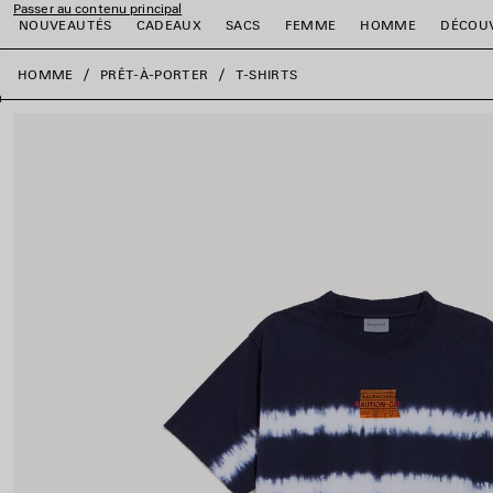
Passer au contenu principal
NOUVEAUTÉS
CADEAUX
SACS
FEMME
HOMME
DÉCOU
fermer la bannière
HOMME
PRÊT-À-PORTER
T-SHIRTS
er
er
er
er
er
er