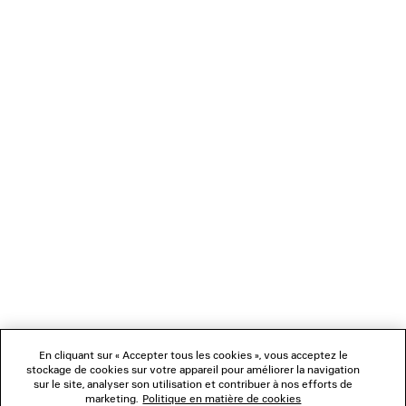
• Fabriquée en Chine
Vous pouvez effectuer votre paiement de manière sécurisée par carte
bancaire (Visa, Mastercard et American Express), Apple Pay, Klarna ou Paypal.
Tige : polyuréthane, polyester - Semelle : gomme, EVA - Semelle
intérieure : mousse
NEWSLETTER
SERVICE CLIENT
L'ENTREPRISE
NOUS SUIVRE
BOUTIQUES
En cliquant sur « Accepter tous les cookies », vous acceptez le
stockage de cookies sur votre appareil pour améliorer la navigation
sur le site, analyser son utilisation et contribuer à nos efforts de
marketing.
Politique en matière de cookies