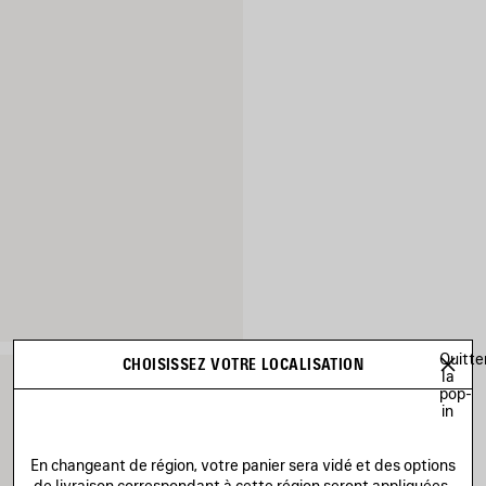
Quitte
CHOISISSEZ VOTRE LOCALISATION
la
pop-
in
En changeant de région, votre panier sera vidé et des options
de livraison correspondant à cette région seront appliquées.