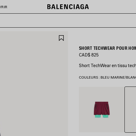
VRIR
AJOUTER
AUX
FAVORIS
SHORT TECHWEAR POUR HO
CAD$ 825
Short TechWear en tissu tech
COULEURS : BLEU MARINE/BLAN
Bleu
Bordeaux/Aqua
Marin