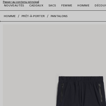
Passer au contenu principal
NOUVEAUTÉS
CADEAUX
SACS
FEMME
HOMME
DÉCOU
fermer la bannière
HOMME
PRÊT-À-PORTER
PANTALONS
er
er
er
er
er
er