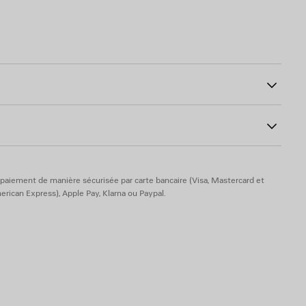
ntrastants
lées
02
la jambe gauche et à l’arrière
 4 % élasthanne
 20 % élasthanne
paiement de manière sécurisée par carte bancaire (Visa, Mastercard et
rican Express), Apple Pay, Klarna ou Paypal.