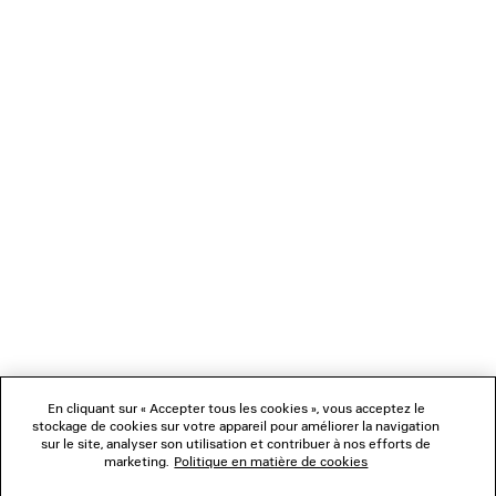
T-SHIRT À MANCHES COURTES TECHWEAR
SNEAKER J
Homme
CAD$ 995
4 coloris
CAD$ 1,45
NEWSLETTER
SERVICE CLIENT
L'ENTREPRISE
NOUS SUIVRE
BOUTIQUES
En cliquant sur « Accepter tous les cookies », vous acceptez le
stockage de cookies sur votre appareil pour améliorer la navigation
sur le site, analyser son utilisation et contribuer à nos efforts de
marketing.
Politique en matière de cookies
NOUS CONTACTER