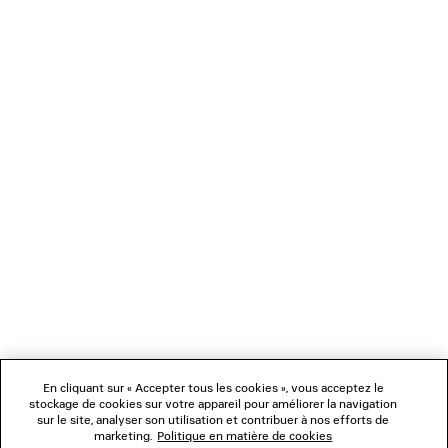
PANTALON TULIPE
TONG COMPENSÉ
CAD$ 2,550
CAD$ 1,29
NEWSLETTER
SERVICE CLIENT
L'ENTREPRISE
NOUS SUIVRE
BOUTIQUES
En cliquant sur « Accepter tous les cookies », vous acceptez le
stockage de cookies sur votre appareil pour améliorer la navigation
sur le site, analyser son utilisation et contribuer à nos efforts de
marketing.
Politique en matière de cookies
NOUS CONTACTER