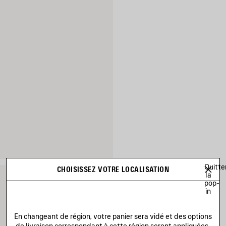
Quitte
CHOISISSEZ VOTRE LOCALISATION
la
pop-
in
En changeant de région, votre panier sera vidé et des options
de livraison correspondant à cette région seront appliquées.