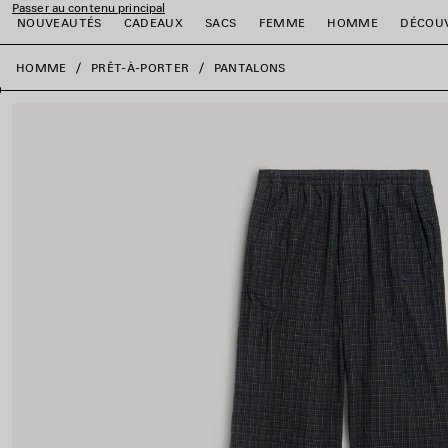
Passer au contenu principal
NOUVEAUTÉS
CADEAUX
SACS
FEMME
HOMME
DÉCOU
fermer la bannière
HOMME
PRÊT-À-PORTER
PANTALONS
er
er
er
er
er
er