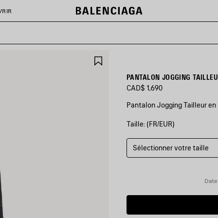
VRIR
AJOUTER
AUX
FAVORIS
PANTALON JOGGING TAILLE
CAD$ 1,690
Pantalon Jogging Tailleur en
Taille: (FR/EUR)
COULEURS
:
BLEU
MARINE/VERT
Sélectionner votre taille
FONCÉ
Bleu
Date 
Marine/Vert
Foncé