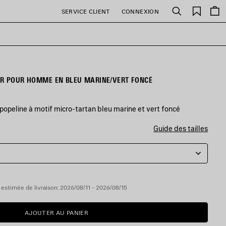
Favori
SERVICE CLIENT
CONNEXION
Rechercher
UR POUR HOMME EN BLEU MARINE/VERT FONCÉ
 popeline à motif micro-tartan bleu marine et vert foncé
Guide des tailles
estimée de livraison: 2026/08/11 - 2026/08/15
AJOUTER AU PANIER
AJOUTER
VEUILLEZ
AU
SÉLECTIONNER