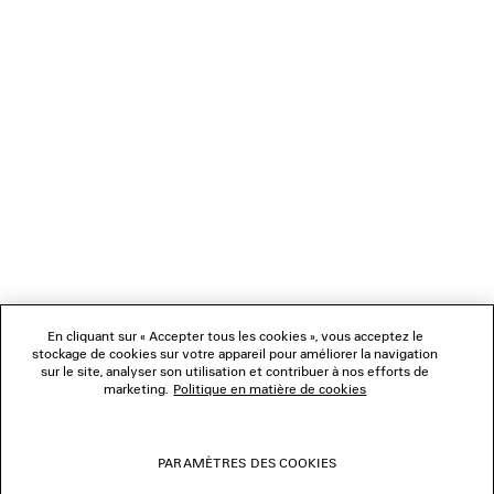
NEWSLETTER
SERVICE CLIENT
L'ENTREPRISE
NOUS SUIVRE
BOUTIQUES
En cliquant sur « Accepter tous les cookies », vous acceptez le
stockage de cookies sur votre appareil pour améliorer la navigation
sur le site, analyser son utilisation et contribuer à nos efforts de
marketing.
Politique en matière de cookies
NOUS CONTACTER
© 2026 Balenciaga
PARAMÈTRES DES COOKIES
Les photographies pourraient avoir été retouchées.