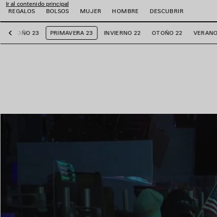
Ir al contenido principal
REGALOS
BOLSOS
MUJER
HOMBRE
DESCUBRIR
OTOÑO 23
PRIMAVERA 23
INVIERNO 22
OTOÑO 22
VERANO
Anterior
r
r
r
r
r