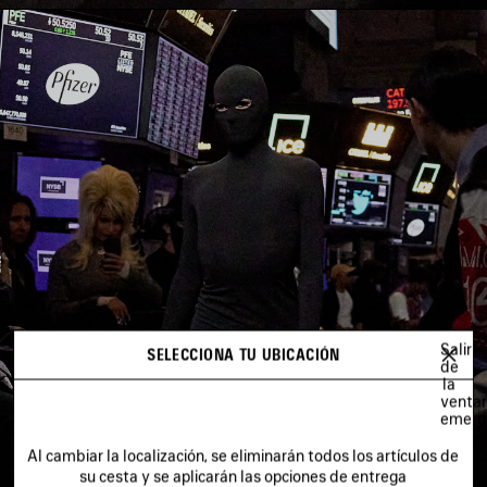
Salir
SELECCIONA TU UBICACIÓN
de
la
venta
emerg
Al cambiar la localización, se eliminarán todos los artículos de
su cesta y se aplicarán las opciones de entrega