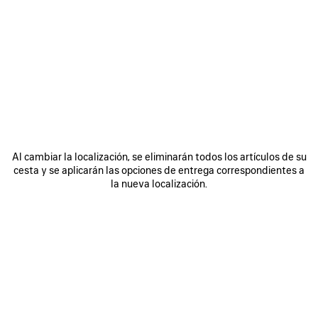
GUARDAR
GUARDA
EN
EN
FAVORITOS
FAVORI
Al cambiar la localización, se eliminarán todos los artículos de su
cesta y se aplicarán las opciones de entrega correspondientes a
la nueva localización.
BOLSO BOWLING LE 7
BOLSO LE CITY MEDIANO
B
MEDIANO
2 490 €
3 200 €
DESCUBRA NUESTROS SERVICIOS