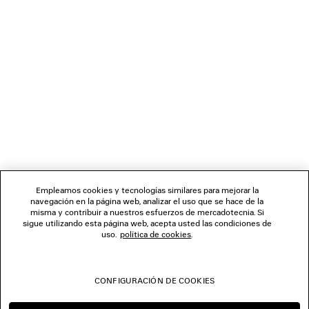
REGALOS
BOLETÍN DE NOTICIAS
SERVICIO DE ATENCIÓN AL CLIENTE
LA EMPRESA
Empleamos cookies y tecnologías similares para mejorar la
navegación en la página web, analizar el uso que se hace de la
misma y contribuir a nuestros esfuerzos de mercadotecnia. Si
SÍGUENOS
sigue utilizando esta página web, acepta usted las condiciones de
uso.
política de cookies
.
TIENDAS
CONFIGURACIÓN DE COOKIES
CONTÁCTENOS