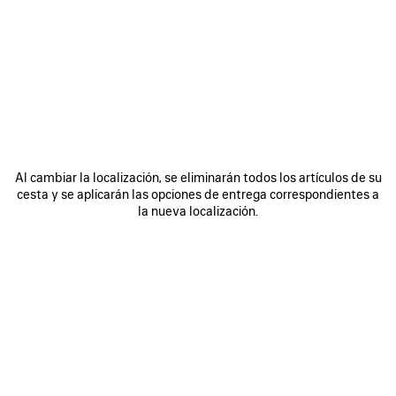
0
1
2
0
1
2
ZAPATILLAS DE PIEL RADAR
ZAPATILLAS RADAR GRADIENT LINES
850 €
Hombre
3 colores
790 €
GUARDAR
EN
FAVORITOS
Al cambiar la localización, se eliminarán todos los artículos de su
cesta y se aplicarán las opciones de entrega correspondientes a
la nueva localización.
0
1
2
0
1
2
ZAPATILLAS RADAR
ZAPATILLAS RADAR GRADIENT LINES
Hombre
Hombre