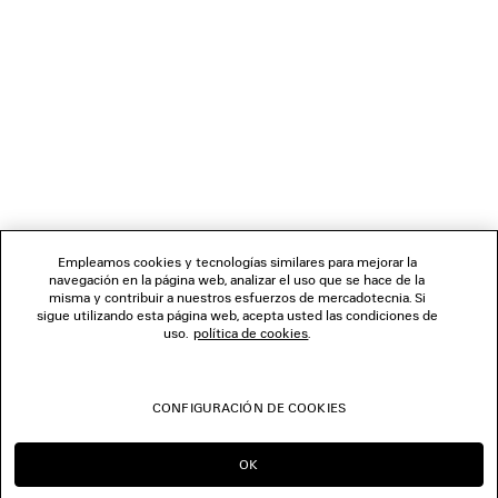
1
2
BOLETÍN DE NOTICIAS
3
4
5
SERVICIO DE ATENCIÓN AL CLIENTE
6
7
8
LA EMPRESA
9
Empleamos cookies y tecnologías similares para mejorar la
10
navegación en la página web, analizar el uso que se hace de la
11
misma y contribuir a nuestros esfuerzos de mercadotecnia. Si
SÍGUENOS
12
sigue utilizando esta página web, acepta usted las condiciones de
13
uso.
política de cookies
.
14
TIENDAS
15
16
CONFIGURACIÓN DE COOKIES
17
CONTÁCTENOS
18
19
OK
SEGUIR EN ES
IR A US
20
© 2026 Balenciaga
21