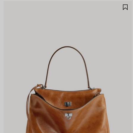
G
E
F