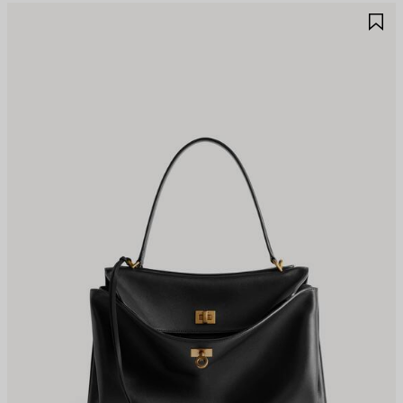
UARDAR
G
N
E
AVORITOS
F