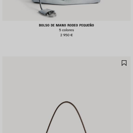
BOLSO DE MANO RODEO PEQUEÑO
5 colores
2 950 €
UARDAR
G
N
E
AVORITOS
F