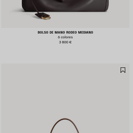
BOLSO DE MANO RODEO MEDIANO
6 colores
3 800 €
UARDAR
GU
N
EN
AVORITOS
FA