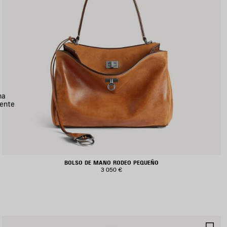
na
ente
BOLSO DE MANO RODEO PEQUEÑO
3 050 €
UARDAR
GU