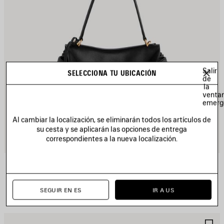
Salir
SELECCIONA TU UBICACIÓN
de
la
venta
emerg
Al cambiar la localización, se eliminarán todos los artículos de
su cesta y se aplicarán las opciones de entrega
correspondientes a la nueva localización.
BOLSO DE MANO RODEO PEQUEÑO
Personalizable
3 colores
2 950 €
SEGUIR EN ES
IR A US
UARDAR
G