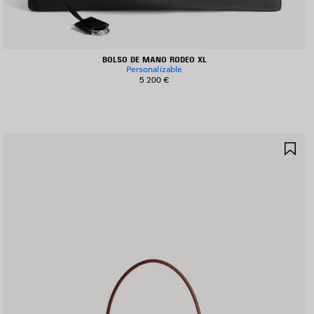
BOLSO DE MANO RODEO XL
Personalizable
5 200 €
UARDAR
GU
N
EN
AVORITOS
FA