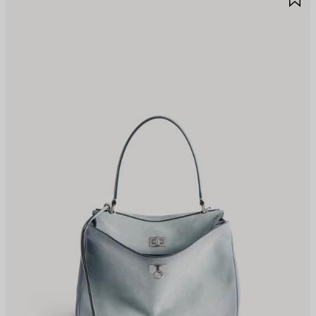
N
E
AVORITOS
F