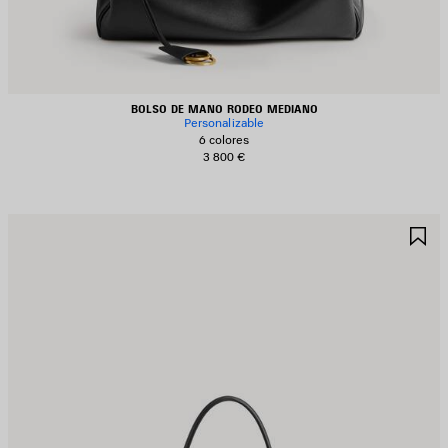
BOLSO DE MANO RODEO MEDIANO
Personalizable
6 colores
3 800 €
UARDAR
G
N
E
AVORITOS
F