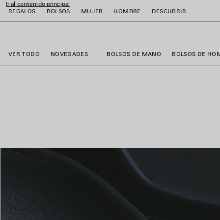
Ir al contenido principal
REGALOS
BOLSOS
MUJER
HOMBRE
DESCUBRIR
close the banner
r
r
r
r
r
VER TODO
NOVEDADES
BOLSOS DE MANO
BOLSOS DE HO