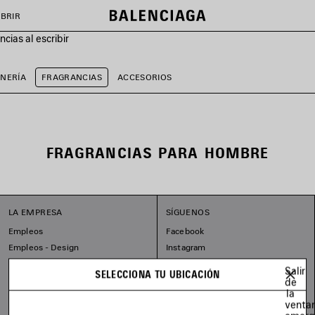
BRIR
cias al escribir
NERÍA
FRAGRANCIAS
ACCESORIOS
FRAGRANCIAS PARA HOMBRE
LA EMPRESA
SÍGUENOS
Empleos
Facebook
Empleos - Design
Instagram
Nuestros compromisos
Tiktok
Salir
SELECCIONA TU UBICACIÓN
Pinterest
de
la
Linkedin
venta
Substack