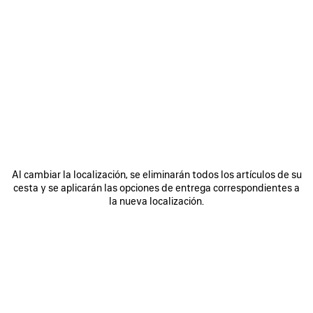
0
1
2
0
1
CINTURÓN HOURGLASS
CINTURÓN ANCHO BB
375 €
Personalizable
375 €
GUARDAR
EN
FAVORITOS
Al cambiar la localización, se eliminarán todos los artículos de su
cesta y se aplicarán las opciones de entrega correspondientes a
la nueva localización.
0
1
0
1
2