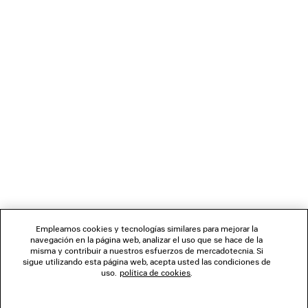
CARGANDO...
1
2
BOLETÍN DE NOTICIAS
3
SERVICIO DE ATENCIÓN AL CLIENTE
LA EMPRESA
Empleamos cookies y tecnologías similares para mejorar la
navegación en la página web, analizar el uso que se hace de la
misma y contribuir a nuestros esfuerzos de mercadotecnia. Si
SÍGUENOS
sigue utilizando esta página web, acepta usted las condiciones de
uso.
política de cookies
.
TIENDAS