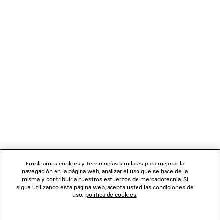
CARGANDO...
1
2
BOLETÍN DE NOTICIAS
3
SERVICIO DE ATENCIÓN AL CLIENTE
LA EMPRESA
Empleamos cookies y tecnologías similares para mejorar la
navegación en la página web, analizar el uso que se hace de la
misma y contribuir a nuestros esfuerzos de mercadotecnia. Si
SÍGUENOS
sigue utilizando esta página web, acepta usted las condiciones de
uso.
política de cookies
.
TIENDAS