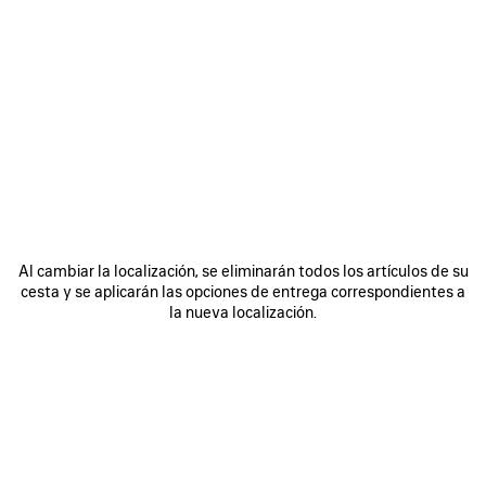
0
1
2
0
1
CINTURÓN HOURGLASS
CINTURÓN ANCHO BB
375 €
Personalizable
375 €
GUARDAR
EN
FAVORITOS
Al cambiar la localización, se eliminarán todos los artículos de su
cesta y se aplicarán las opciones de entrega correspondientes a
la nueva localización.
0
1
0
1
2