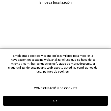
la nueva localización.
SÍGUENOS
TIENDAS
CONTÁCTENOS
© 2026 Balenciaga
Empleamos cookies y tecnologías similares para mejorar la
navegación en la página web, analizar el uso que se hace de la
misma y contribuir a nuestros esfuerzos de mercadotecnia. Si
sigue utilizando esta página web, acepta usted las condiciones de
uso.
política de cookies
.
CONFIGURACIÓN DE COOKIES
OK
SEGUIR EN ES
IR A US