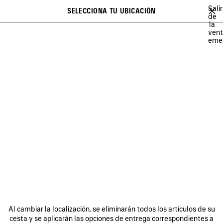
Ir al contenido principal
Salir
SELECCIONA TU UBICACIÓN
Favori
de
la
Se puede mostrar una lista de recomendaciones y una lista de
close the banner
ven
sugerencias al escribir
Buscar
eme
LISTAS DE REPRODUCCIÓN DE BALENCIAGA
LEE SORA
YUKI CH
Anterior
Sig
LEE SORA
BOLETÍN DE NOTICIAS
SERVICIO DE ATENCIÓN AL CLIENTE
Al cambiar la localización, se eliminarán todos los artículos de su
LA EMPRESA
cesta y se aplicarán las opciones de entrega correspondientes a