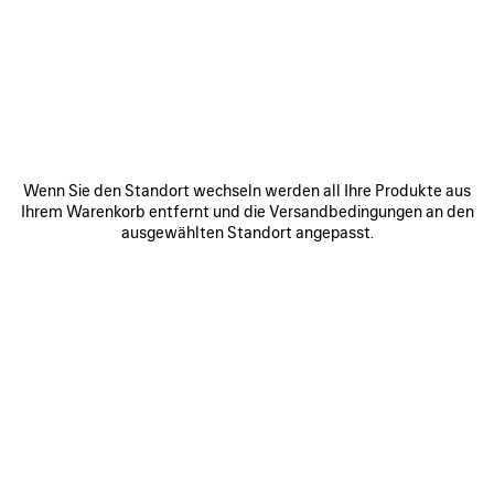
WERDEN SIE TEIL DER BALENCIAGA-
COMMUNITY
E-Mail
*
*
erforderlich
Wenn Sie den Standort wechseln werden all Ihre Produkte aus
ANMELDEN
Ihrem Warenkorb entfernt und die Versandbedingungen an den
ausgewählten Standort angepasst.
Indem Sie sich unten anmelden, stimmen Sie zu, von Balenciaga
kontaktiert zu werden. Wir werden Ihre personenbezogenen Daten
verwenden, um Ihnen auf Ihre Interessen zugeschnittene Informationen
über unsere Aktivitäten, Produkte und Dienstleistungen zukommen zu
lassen. Weitere Informationen zu unseren Datenschutzpraktiken und
Ihren Rechten finden Sie in unserer
Datenschutzerklärung
.