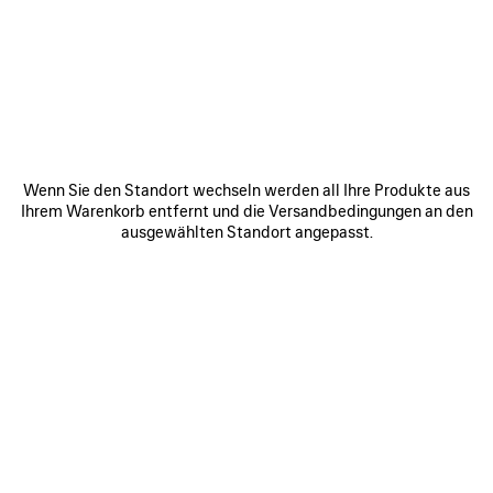
WERDEN SIE TEIL DER BALENCIAGA-
COMMUNITY
E-Mail
*
*
erforderlich
Wenn Sie den Standort wechseln werden all Ihre Produkte aus
ANMELDEN
Ihrem Warenkorb entfernt und die Versandbedingungen an den
ausgewählten Standort angepasst.
Indem Sie sich unten anmelden, stimmen Sie zu, von Balenciaga
kontaktiert zu werden. Wir werden Ihre personenbezogenen Daten
verwenden, um Ihnen auf Ihre Interessen zugeschnittene Informationen
über unsere Aktivitäten, Produkte und Dienstleistungen zukommen zu
lassen. Weitere Informationen zu unseren Datenschutzpraktiken und
Ihren Rechten finden Sie in unserer
Datenschutzerklärung
.