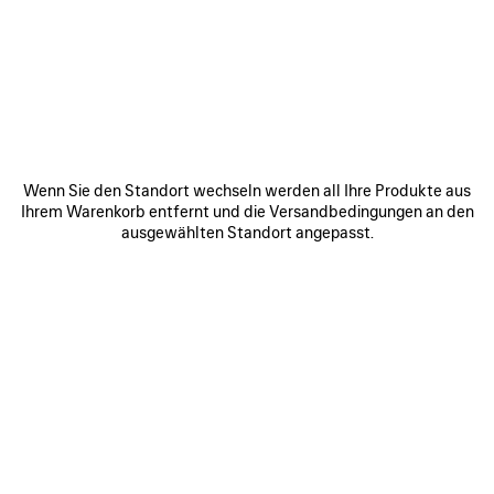
WERDEN SIE TEIL DER BALENCIAGA-
COMMUNITY
E-Mail
*
*
erforderlich
Wenn Sie den Standort wechseln werden all Ihre Produkte aus
ANMELDEN
Ihrem Warenkorb entfernt und die Versandbedingungen an den
ausgewählten Standort angepasst.
Indem Sie sich unten anmelden, stimmen Sie zu, von Balenciaga
kontaktiert zu werden. Wir werden Ihre personenbezogenen Daten
verwenden, um Ihnen auf Ihre Interessen zugeschnittene Informationen
über unsere Aktivitäten, Produkte und Dienstleistungen zukommen zu
lassen. Weitere Informationen zu unseren Datenschutzpraktiken und
Ihren Rechten finden Sie in unserer
Datenschutzerklärung
.