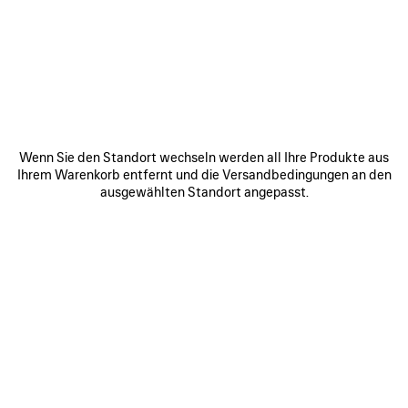
WERDEN SIE TEIL DER BALENCIAGA-
COMMUNITY
E-Mail
*
*
erforderlich
Wenn Sie den Standort wechseln werden all Ihre Produkte aus
ANMELDEN
Ihrem Warenkorb entfernt und die Versandbedingungen an den
ausgewählten Standort angepasst.
Indem Sie sich unten anmelden, stimmen Sie zu, von Balenciaga
kontaktiert zu werden. Wir werden Ihre personenbezogenen Daten
verwenden, um Ihnen auf Ihre Interessen zugeschnittene Informationen
über unsere Aktivitäten, Produkte und Dienstleistungen zukommen zu
lassen. Weitere Informationen zu unseren Datenschutzpraktiken und
Ihren Rechten finden Sie in unserer
Datenschutzerklärung
.