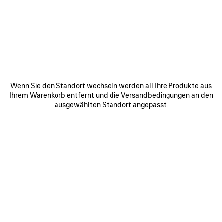
WERDEN SIE TEIL DER BALENCIAGA-
COMMUNITY
E-Mail
*
*
erforderlich
Wenn Sie den Standort wechseln werden all Ihre Produkte aus
ANMELDEN
Ihrem Warenkorb entfernt und die Versandbedingungen an den
ausgewählten Standort angepasst.
Indem Sie sich unten anmelden, stimmen Sie zu, von Balenciaga
kontaktiert zu werden. Wir werden Ihre personenbezogenen Daten
verwenden, um Ihnen auf Ihre Interessen zugeschnittene Informationen
über unsere Aktivitäten, Produkte und Dienstleistungen zukommen zu
lassen. Weitere Informationen zu unseren Datenschutzpraktiken und
Ihren Rechten finden Sie in unserer
Datenschutzerklärung
.