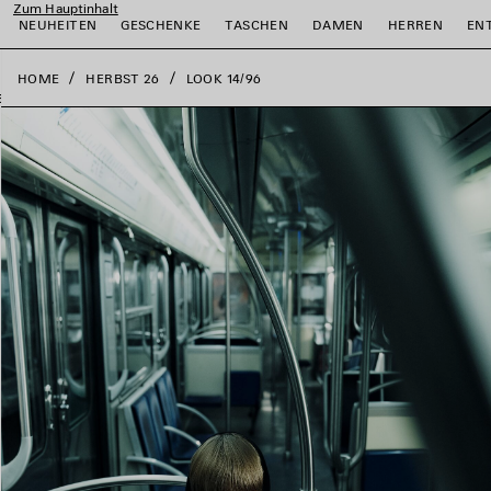
Zum Hauptinhalt
close the banner
NEUHEITEN
GESCHENKE
TASCHEN
DAMEN
HERREN
EN
HOME
HERBST 26
LOOK 14/96
ießen
ießen
ießen
ießen
ießen
ießen