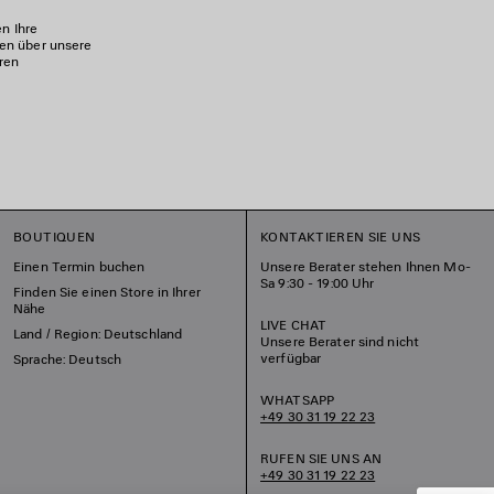
n Ihre
en über unsere
ren
BOUTIQUEN
KONTAKTIEREN SIE UNS
Einen Termin buchen
Unsere Berater stehen Ihnen Mo-
Sa 9:30 - 19:00 Uhr
Finden Sie einen Store in Ihrer
Nähe
LIVE CHAT
Land / Region: Deutschland
Unsere Berater sind nicht
verfügbar
Sprache: Deutsch
WHATSAPP
+49 30 31 19 22 23
RUFEN SIE UNS AN
+49 30 31 19 22 23