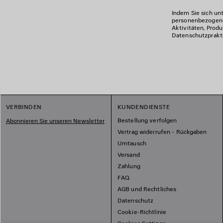
Indem Sie sich un
personenbezogene
Aktivitäten, Prod
Datenschutzprakti
VERBINDEN
KUNDENDIENSTE
Bestellung verfolgen
Abonnieren Sie unseren Newsletter
Vertrag widerrufen - Rückgaben
Umtausch
Versand
Zahlung
FAQ
AGB und Rechtliches
Datenschutz
Cookie-Richtlinie