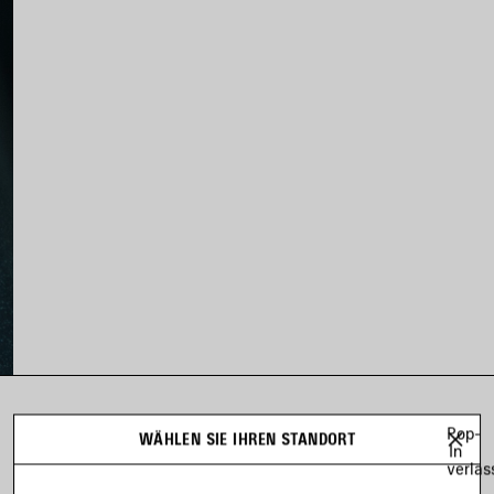
LOOK 14
Pop-
WÄHLEN SIE IHREN STANDORT
In
Look 14 von 96
verlas