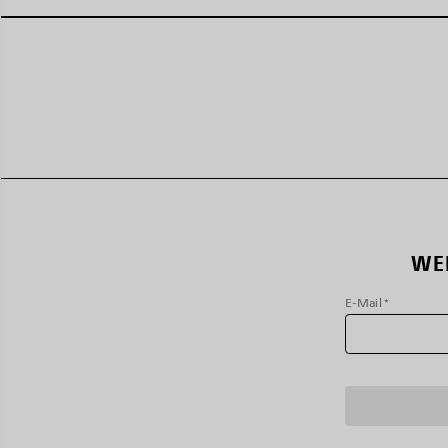
WE
E-Mail
*