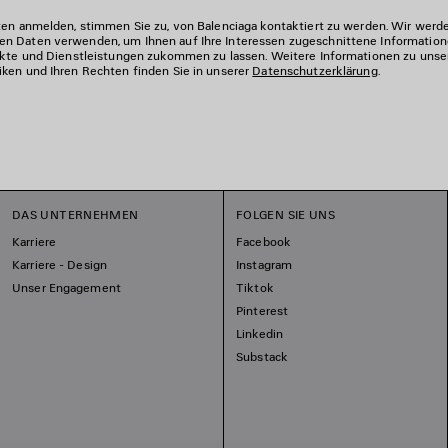
ten anmelden, stimmen Sie zu, von Balenciaga kontaktiert zu werden. Wir werde
n Daten verwenden, um Ihnen auf Ihre Interessen zugeschnittene Information
ukte und Dienstleistungen zukommen zu lassen. Weitere Informationen zu unse
ken und Ihren Rechten finden Sie in unserer
Datenschutzerklärung
.
DAS UNTERNEHMEN
FOLGEN SIE UNS
Karriere
Facebook
Karriere - Design
Instagram
Unser Engagement
Tiktok
Pinterest
Linkedin
Substack