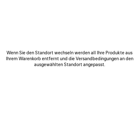
MEINE BESTELLUNG ABSCHLIESSEN
MEINE BESTELLUNG STORNIEREN
DER BEZAHLTE BETRAG WAR NIEDRIGER ALS DER MEINER
URSPRÜNGLICHEN BESTELLUNG
Wenn Sie den Standort wechseln werden all Ihre Produkte aus
Ihrem Warenkorb entfernt und die Versandbedingungen an den
MWST. UND RECHNUNGSSTELLUNG
ausgewählten Standort angepasst.
PRE-ORDER ARTIKEL
GESCHENKVERPACKUNG
DAS BALENCIAGA HÄNDLERNETZ