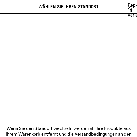
Zum Hauptinhalt
Pop
WÄHLEN SIE IHREN STANDORT
Gespei
In
verl
Artikel
Es kann eine Liste mit Empfehlungen angezeigt werden und bei der
close the banner
Eingabe kann eine Liste mit Vorschlägen angezeigt werden
Suchen
AYA NAKAMURA
ACID ARAB
RUPAUL
DEMNA'S PLAYLIST
Vorherige
RUPAUL
VERBINDEN
KUNDENDIENSTE
Wenn Sie den Standort wechseln werden all Ihre Produkte aus
DAS UNTERNEHMEN
Ihrem Warenkorb entfernt und die Versandbedingungen an den