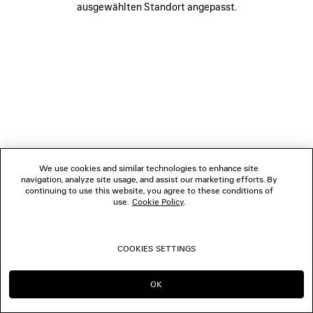
ausgewählten Standort angepasst.
FOLGEN SIE UNS
BOUTIQUEN
KONTAKTIEREN SIE UNS
© 2026 Balenciaga
We use cookies and similar technologies to enhance site
navigation, analyze site usage, and assist our marketing efforts. By
continuing to use this website, you agree to these conditions of
use.
Cookie Policy
.
COOKIES SETTINGS
OK
IN DIESER REGION BLEIBEN:
WECHSELN NACH: US
DE