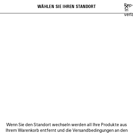
Zum Hauptinhalt
Pop
WÄHLEN SIE IHREN STANDORT
Gespei
In
verl
Artikel
Es kann eine Liste mit Empfehlungen angezeigt werden und bei der
close the banner
Eingabe kann eine Liste mit Vorschlägen angezeigt werden
Suchen
FESTIVAL OF THE SUN PLAYLIST
BFRND
ANGELO BADALAMENTI
Vorherige
Wei
BFRND
VERBINDEN
KUNDENDIENSTE
Wenn Sie den Standort wechseln werden all Ihre Produkte aus
DAS UNTERNEHMEN
Ihrem Warenkorb entfernt und die Versandbedingungen an den