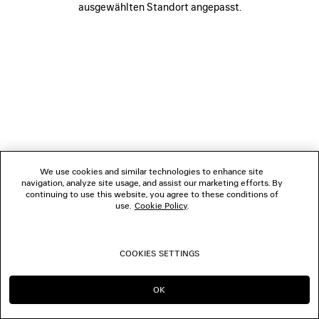
ausgewählten Standort angepasst.
FOLGEN SIE UNS
BOUTIQUEN
KONTAKTIEREN SIE UNS
© 2026 Balenciaga
We use cookies and similar technologies to enhance site
navigation, analyze site usage, and assist our marketing efforts. By
continuing to use this website, you agree to these conditions of
use.
Cookie Policy
.
COOKIES SETTINGS
OK
IN DIESER REGION BLEIBEN:
WECHSELN NACH: US
DE