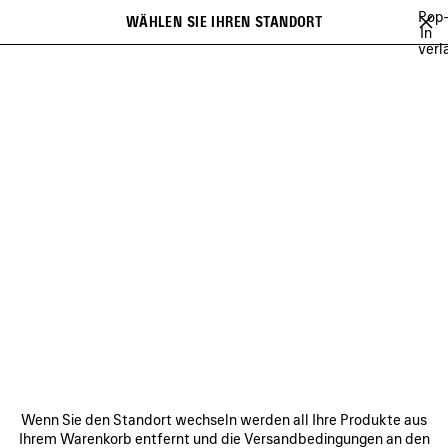
Zum Hauptinhalt
Pop
WÄHLEN SIE IHREN STANDORT
Gespei
In
verl
Artikel
Es kann eine Liste mit Empfehlungen angezeigt werden und bei der
close the banner
Eingabe kann eine Liste mit Vorschlägen angezeigt werden
Suchen
NG
SCHUHE
KLEINLEDERWAREN
DÜFTE
ACCESSOIRES
Vorherige
DÜFTE FÜR DAMEN
VERBINDEN
KUNDENDIENSTE
Wenn Sie den Standort wechseln werden all Ihre Produkte aus
DAS UNTERNEHMEN
Ihrem Warenkorb entfernt und die Versandbedingungen an den