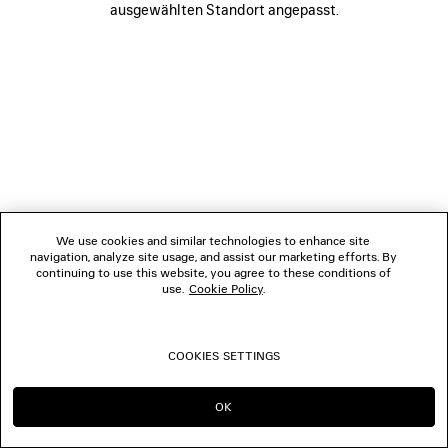
ausgewählten Standort angepasst.
FOLGEN SIE UNS
BOUTIQUEN
KONTAKTIEREN SIE UNS
© 2026 Balenciaga
We use cookies and similar technologies to enhance site
navigation, analyze site usage, and assist our marketing efforts. By
continuing to use this website, you agree to these conditions of
use.
Cookie Policy
.
COOKIES SETTINGS
OK
IN DIESER REGION BLEIBEN:
WECHSELN NACH: US
DE