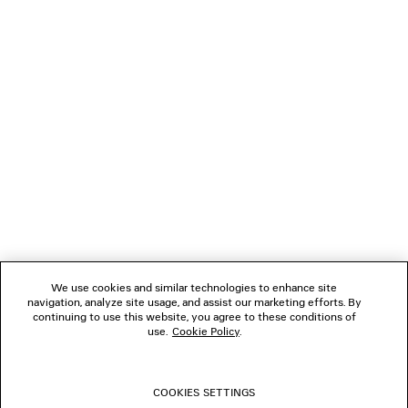
VERBINDEN
KUNDENDIENSTE
DAS UNTERNEHMEN
FOLGEN SIE UNS
We use cookies and similar technologies to enhance site
BOUTIQUEN
navigation, analyze site usage, and assist our marketing efforts. By
continuing to use this website, you agree to these conditions of
use.
Cookie Policy
.
KONTAKTIEREN SIE UNS
COOKIES SETTINGS
© 2026 Balenciaga