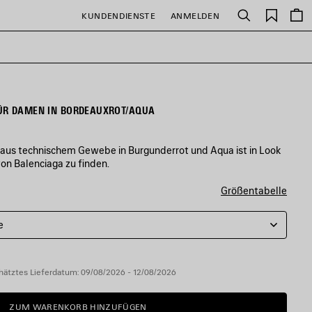
Gespei
KUNDENDIENSTE
ANMELDEN
Suchen
Artikel
ÜR DAMEN IN BORDEAUXROT/AQUA
aus technischem Gewebe in Burgunderrot und Aqua ist in Look
von Balenciaga zu finden.
Größentabelle
e
hätztes Lieferdatum: 09/08/2026 - 12/08/2026
ZUM WARENKORB HINZUFÜGEN
ZUM
BITTE