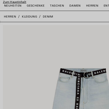
Zum Hauptinhalt
NEUHEITEN
GESCHENKE
TASCHEN
DAMEN
HERREN
EN
close the banner
HERREN
KLEIDUNG
DENIM
ießen
ießen
ießen
ießen
ießen
ießen