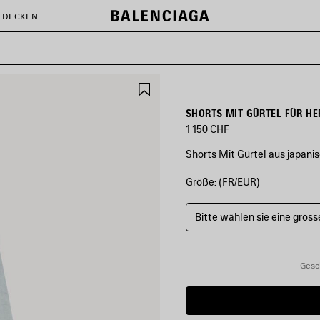
TDECKEN
ARTIKEL
SPEICHERN
SHORTS MIT GÜRTEL FÜR HE
1 150 CHF
Shorts Mit Gürtel aus japani
Größe: (FR/EUR)
FARBEN
:
HELLBLAU
Bitte wählen sie eine gröss
Hellblau
Gesc