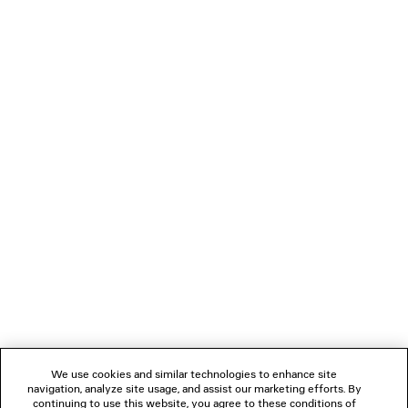
TULPEN-BERMUDA
DIVA RECHTECKIGE S
Runway
2 Farben
2 150 CHF
455 CHF
VERBINDEN
KUNDENDIENSTE
DAS UNTERNEHMEN
FOLGEN SIE UNS
We use cookies and similar technologies to enhance site
BOUTIQUEN
navigation, analyze site usage, and assist our marketing efforts. By
continuing to use this website, you agree to these conditions of