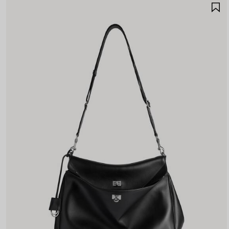
A
A
F