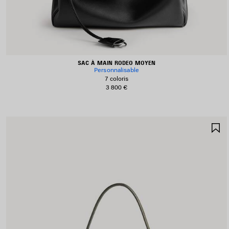
SAC À MAIN RODEO MOYEN
Personnalisable
7 coloris
3 800 €
A
A
F