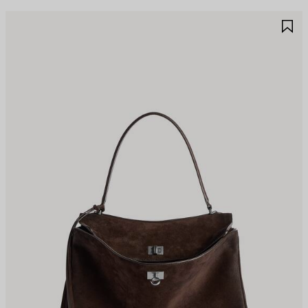
JOUTER
A
UX
A
AVORIS
F