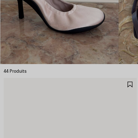
44 Produits
A
A
F