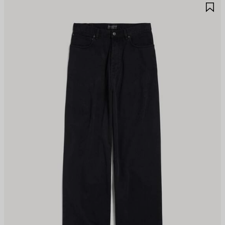
JOUTER
A
UX
A
AVORIS
F