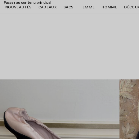
Passer au contenu principal
NOUVEAUTÉS
CADEAUX
SACS
FEMME
HOMME
DÉCOU
fermer la bannière
er
er
er
er
er
er