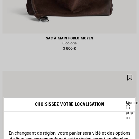
SAC À MAIN RODEO MOYEN
3 coloris
3 800 €
JOUTER
A
UX
A
AVORIS
F
Quitte
CHOISISSEZ VOTRE LOCALISATION
la
pop-
in
En changeant de région, votre panier sera vidé et des options
de livraison correspondant à cette région seront appliquées.