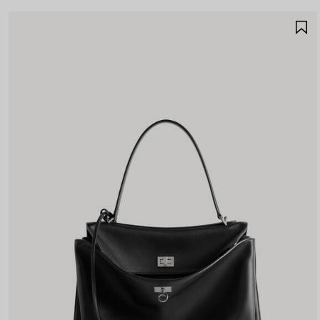
A
A
F