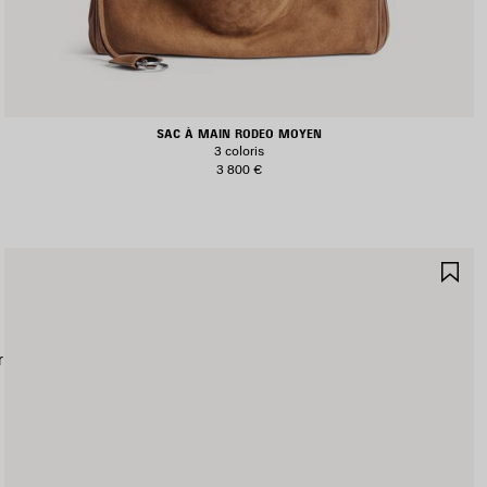
SAC À MAIN RODEO MOYEN
3 coloris
3 800 €
JOUTER
AJ
UX
AU
AVORIS
FA
r