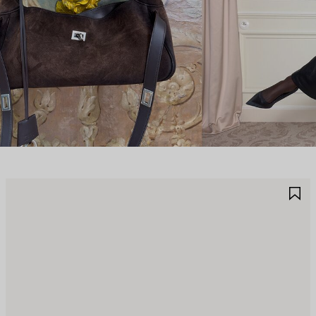
JOUTER
A
UX
A
AVORIS
F