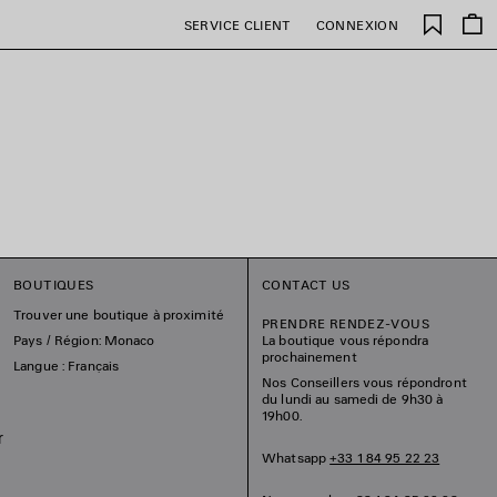
Favori
SERVICE CLIENT
CONNEXION
BOUTIQUES
CONTACT US
Trouver une boutique à proximité
PRENDRE RENDEZ-VOUS
Pays / Région: Monaco
La boutique vous répondra
prochainement
Langue : Français
Nos Conseillers vous répondront
du lundi au samedi de 9h30 à
19h00.
r
Whatsapp
+33 1 84 95 22 23