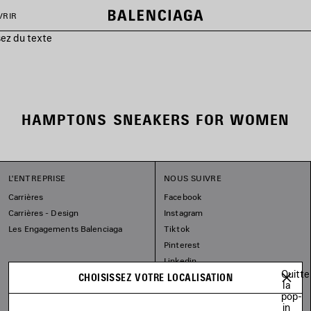
VRIR
sez du texte
HAMPTONS SNEAKERS FOR WOMEN
L'ENTREPRISE
NOUS SUIVRE
Carrières
Facebook
Carrières - Design
Instagram
Les Engagements Balenciaga
Tiktok
Pinterest
Linkedin
Quitte
CHOISISSEZ VOTRE LOCALISATION
Substack
la
pop-
in