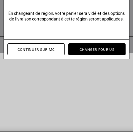
En changeant de région, votre panier sera vidé et des options
de livraison correspondant à cette région seront appliquées.
© 2026 Balenciaga
Les photographies pourraient avoir été retouchées.
CONTINUER SUR MC
CHANGER POUR US