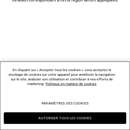
NOUS SUIVRE
BOUTIQUES
NOUS CONTACTER
© 2026 Balenciaga
Les photographies pourraient avoir été retouchées.
En cliquant sur « Accepter tous les cookies », vous acceptez le
stockage de cookies sur votre appareil pour améliorer la navigation
sur le site, analyser son utilisation et contribuer à nos efforts de
marketing.
Politique en matière de cookies
PARAMÈTRES DES COOKIES
AUTORISER TOUS LES COOKIES
CONTINUER SUR MC
CHANGER POUR US