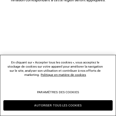
NOUS SUIVRE
BOUTIQUES
NOUS CONTACTER
© 2026 Balenciaga
Les photographies pourraient avoir été retouchées.
En cliquant sur « Accepter tous les cookies », vous acceptez le
stockage de cookies sur votre appareil pour améliorer la navigation
sur le site, analyser son utilisation et contribuer à nos efforts de
marketing.
Politique en matière de cookies
PARAMÈTRES DES COOKIES
AUTORISER TOUS LES COOKIES
CONTINUER SUR MC
CHANGER POUR US