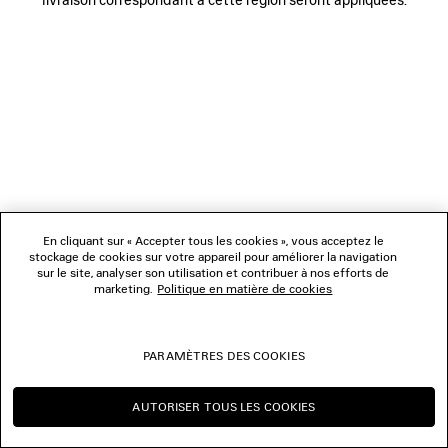
NOUS SUIVRE
BOUTIQUES
NOUS CONTACTER
© 2026 Balenciaga
Les photographies pourraient avoir été retouchées.
En cliquant sur « Accepter tous les cookies », vous acceptez le
stockage de cookies sur votre appareil pour améliorer la navigation
sur le site, analyser son utilisation et contribuer à nos efforts de
marketing.
Politique en matière de cookies
PARAMÈTRES DES COOKIES
AUTORISER TOUS LES COOKIES
CONTINUER SUR MC
CHANGER POUR US