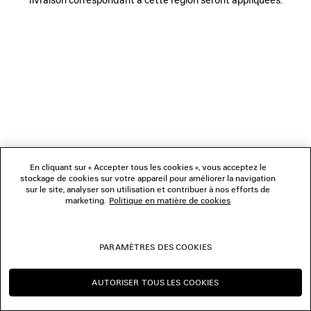
NOUS SUIVRE
BOUTIQUES
NOUS CONTACTER
© 2026 Balenciaga
Les photographies pourraient avoir été retouchées.
En cliquant sur « Accepter tous les cookies », vous acceptez le
stockage de cookies sur votre appareil pour améliorer la navigation
sur le site, analyser son utilisation et contribuer à nos efforts de
marketing.
Politique en matière de cookies
PARAMÈTRES DES COOKIES
AUTORISER TOUS LES COOKIES
CONTINUER SUR MC
CHANGER POUR US