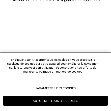
NOUS SUIVRE
BOUTIQUES
NOUS CONTACTER
© 2026 Balenciaga
Les photographies pourraient avoir été retouchées.
En cliquant sur « Accepter tous les cookies », vous acceptez le
stockage de cookies sur votre appareil pour améliorer la navigation
sur le site, analyser son utilisation et contribuer à nos efforts de
marketing.
Politique en matière de cookies
PARAMÈTRES DES COOKIES
AUTORISER TOUS LES COOKIES
CONTINUER SUR MC
CHANGER POUR US