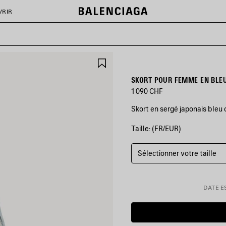
VRIR
AJOUTER
AUX
FAVORIS
SKORT POUR FEMME EN BL
1 090 CHF
Skort en sergé japonais bleu c
Taille: (FR/EUR)
COULEURS
:
BLEU
CLAIR
Sélectionner votre taille
Bleu
Clair
DATE ES