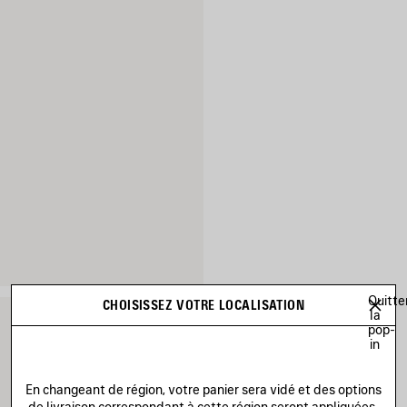
Quitte
CHOISISSEZ VOTRE LOCALISATION
la
pop-
in
En changeant de région, votre panier sera vidé et des options
de livraison correspondant à cette région seront appliquées.