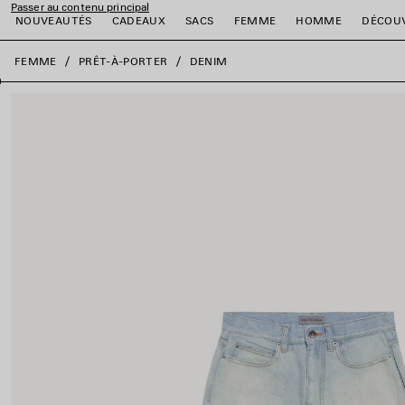
Passer au contenu principal
NOUVEAUTÉS
CADEAUX
SACS
FEMME
HOMME
DÉCOU
fermer la bannière
FEMME
PRÊT-À-PORTER
DENIM
er
er
er
er
er
er