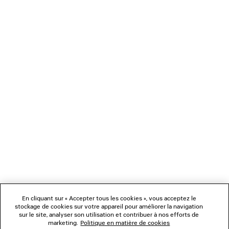
DÉBARDEUR
JEAN COUPE DÉCO
2 coloris
1 090 CH
775 CHF
NEWSLETTER
SERVICE CLIENT
L'ENTREPRISE
NOUS SUIVRE
BOUTIQUES
En cliquant sur « Accepter tous les cookies », vous acceptez le
stockage de cookies sur votre appareil pour améliorer la navigation
sur le site, analyser son utilisation et contribuer à nos efforts de
marketing.
Politique en matière de cookies
NOUS CONTACTER