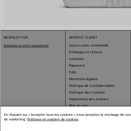
NEWSLETTER
SERVICE CLIENT
Suivre votre commande
S'inscrire à notre newsletter
Échanges et retours
Livraison
Paiement
FAQ
Mentions légales
Politique de Confidentialité
Politique des Cookies
Paramètres des cookies
Plan du site
En cliquant sur « Accepter tous les cookies », vous acceptez le stockage de cooki
de marketing.
Politique en matière de cookies