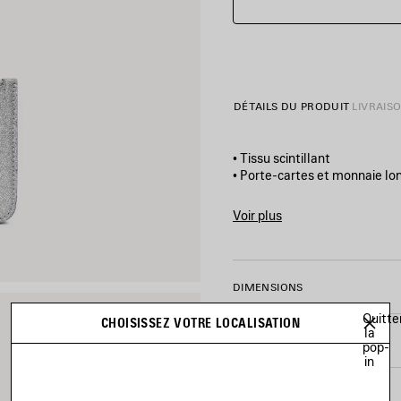
DÉTAILS DU PRODUIT
LIVRAIS
• Tissu scintillant
• Porte-cartes et monnaie l
• Bords arrondis
• Logo Balenciaga imprimé à 
Voir plus
• Finitions en palladium semi-
Product ID:
637130210IE8160
• 1 compartiment zippé pour 
• 1 compartiment pour les re
• 5 fentes pour cartes
DIMENSIONS
• Fabriqué en Italie
Quitte
CHOISISSEZ VOTRE LOCALISATION
la
ENTRETIEN
pop-
Matière : polyuréthane, poly
in