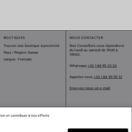
BOUTIQUES
NOUS CONTACTER
Trouver une boutique à proximité
Nos Conseillers vous répondront
du lundi au samedi de 9h30 à
Pays / Région: Suisse
19h00.
Langue : Français
Whatsapp
+33 1 84 95 22 23
Appelez-nous
+33 1 84 95 95 12
Envoyez-nous un e-mail
tion et contribuer à nos efforts