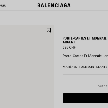
VRIR
AJOUTER
AUX
FAVORIS
PORTE-CARTES ET MONNAIE 
ARGENT
295 CHF
Porte-Cartes Et Monnaie Long 
COULEURS
MATIÈRES : TOILE SCINTILLANTS
:
ARGENT
Argent
DATE ES