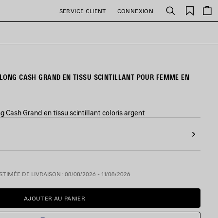
Favori
SERVICE CLIENT
CONNEXION
Rechercher
LONG CASH GRAND EN TISSU SCINTILLANT POUR FEMME EN
Cash Grand en tissu scintillant coloris argent
TIMÉE DE LIVRAISON : 08/08/2026 - 11/08/2026
AJOUTER AU PANIER
AJOUTER
VEUILLEZ
AU
SÉLECTIONNER
PANIER
UNE