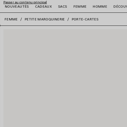
Passer au contenu principal
NOUVEAUTÉS
CADEAUX
SACS
FEMME
HOMME
DÉCOU
fermer la bannière
FEMME
PETITE MAROQUINERIE
PORTE-CARTES
er
er
er
er
er
er