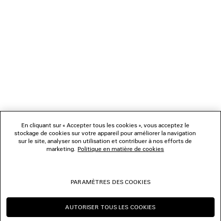
NEWSLETTER
SERVICE CLIENT
L'ENTREPRISE
NOUS SUIVRE
BOUTIQUES
En cliquant sur « Accepter tous les cookies », vous acceptez le
stockage de cookies sur votre appareil pour améliorer la navigation
sur le site, analyser son utilisation et contribuer à nos efforts de
marketing.
Politique en matière de cookies
NOUS CONTACTER
© 2026 Balenciaga
PARAMÈTRES DES COOKIES
Les photographies pourraient avoir été retouchées.
AUTORISER TOUS LES COOKIES
CONTINUER SUR CH
CHANGER POUR US