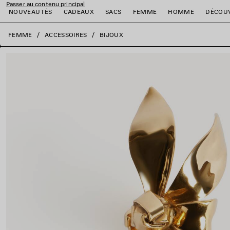
Passer au contenu principal
NOUVEAUTÉS
CADEAUX
SACS
FEMME
HOMME
DÉCOU
fermer la bannière
FEMME
ACCESSOIRES
BIJOUX
er
er
er
er
er
er