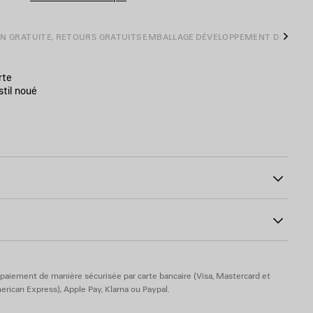
ON GRATUITE, RETOURS GRATUITS
EMBALLAGE
DÉVELOPPEMENT DURABL
Suiva
rte
stil noué
rière
, sans plomb et hypoallergénique
27
paiement de manière sécurisée par carte bancaire (Visa, Mastercard et
rican Express), Apple Pay, Klarna ou Paypal.