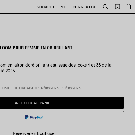
Favori
SERVICE CLIENT
CONNEXION
Rechercher
BLOOM POUR FEMME EN OR BRILLANT
om en laiton doré brillant est issue des looks 4 et 33 de la
Été 2026.
TIMÉE DE LIVRAISON : 07/08/2026 - 10/08/2026
AJOUTER AU PANIER
AJOUTER
VEUILLEZ
AU
SÉLECTIONNER
PANIER
UNE
TAILLE
Réserver en boutique