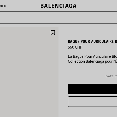
VRIR
AJOUTER
AUX
FAVORIS
BAGUE POUR AURICULAIRE 
550 CHF
La Bague Pour Auriculaire Blo
Collection Balenciaga pour l’
COULEURS
:
DATE ES
OR
BRILLANT
Or
Brillant