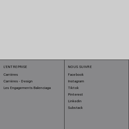
L'ENTREPRISE
NOUS SUIVRE
Carrières
Facebook
Carrières - Design
Instagram
Les Engagements Balenciaga
Tiktok
Pinterest
Linkedin
Substack