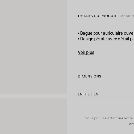
DÉTAILS DU PRODUIT
LIVRAIS
• Bague pour auriculaire ouve
• Design pétale avec détail pi
• Logo Balenciaga gravé à l’ar
• Fabriquée en Italie
Voir plus
• Cet article est sans nickel
Product ID:
870577TZ99G00
Matière : laiton
DIMENSIONS
ENTRETIEN
Vous pouvez effectuer votre 
Ame