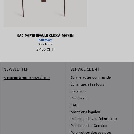
SAC PORTÉ ÉPAULE CLICCA MOYEN
Runway
2 coloris
2 450 CHF
NEWSLETTER
SERVICE CLIENT
Suivre votre commande
S'inscrire à notre newsletter
Échanges et retours
Livraison
Paiement
FAQ
Mentions légales
Politique de Confidentialité
Politique des Cookies
Paramètres des cookies