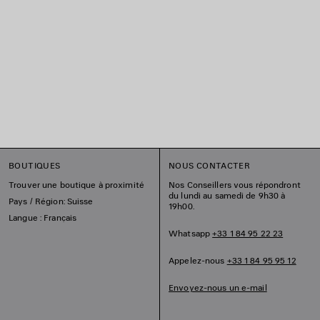
BOUTIQUES
NOUS CONTACTER
Trouver une boutique à proximité
Nos Conseillers vous répondront
du lundi au samedi de 9h30 à
Pays / Région: Suisse
19h00.
Langue : Français
Whatsapp
+33 1 84 95 22 23
Appelez-nous
+33 1 84 95 95 12
Envoyez-nous un e-mail