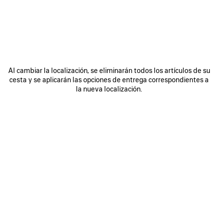
CANCUN - LA ISLA
Boulevard Kukulcán Km 12.5, Zona Hotelera,
Cancún Mexico
77500
Recibir indicaciones
Al cambiar la localización, se eliminarán todos los artículos de su
+529983870588
cesta y se aplicarán las opciones de entrega correspondientes a
la nueva localización.
Horario de apertura
Lunes:
11:00 am - 9:00 pm
Martes:
11:00 am - 9:00 pm
Miércoles:
11:00 am - 9:00 pm
Jueves:
11:00 am - 9:00 pm
Viernes:
11:00 am - 9:00 pm
Sábado:
11:00 am - 9:00 pm
Domingo:
11:00 am - 9:00 pm
BOLETÍN DE NOTICIAS