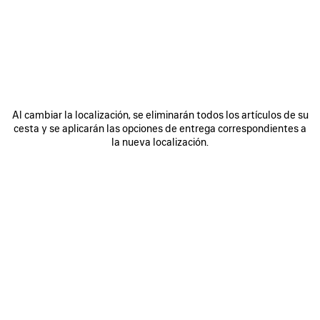
ÚNASE A BALENCIAGA
Email
*
*
obligatorio
Al cambiar la localización, se eliminarán todos los artículos de su
SUSCRIBIRSE
cesta y se aplicarán las opciones de entrega correspondientes a
la nueva localización.
Al registrarse a continuación, acepta mantenerse en contacto con
Balenciaga y que utilizaremos su información personal para ofrecerle
novedades personalizadas sobre nuestras últimas colecciones, iniciativas,
eventos, productos y servicios. Consulte nuestra
política de privacidad
para obtener más información sobre las prácticas de privacidad y sus
derechos (lo que incluye el derecho a revocar su consentimiento).