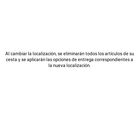
OTROS TAMAÑOS
Al cambiar la localización, se eliminarán todos los artículos de su
cesta y se aplicarán las opciones de entrega correspondientes a
la nueva localización.
Mini
Pequeño
Solo queda 1 artículo
Fecha de entrega prevista: 15/08/2026 - 19/08/2026
AÑADIR A LA CESTA
AÑADIR
POR
A
FAVOR,
LA
SELECCIONE
Buscar y reservar en tienda
CESTA
UNA
TALLA
DETALLES DEL PRODUCTO
ENVÍO Y DEVOLUCIÓN GRATUITOS
EMPAQUE
S