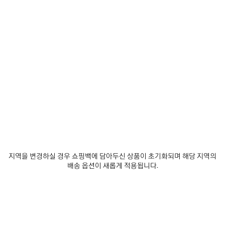
제
제
품
품
저
저
장
장
하
하
기
기
르 셋 볼링백 미디엄
르 시티 백 미디엄
₩ 5,910,000
₩ 4,200,000
지역을 변경하실 경우 쇼핑백에 담아두신 상품이 초기화되며 해당 지역의
배송 옵션이 새롭게 적용됩니다.
서비스 알아보기