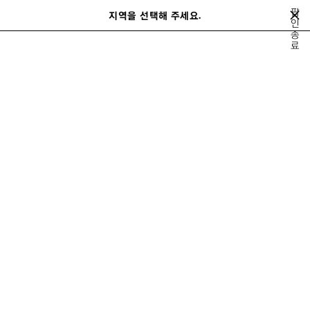
메인 콘텐츠로 건너뛰기
팝
close the banner
지역을 선택해 주세요.
저
인
검
LE CITY BAGS
종
장
색
료
된
제
지금 구매하기
품
르 시티
로데오
가방
스니커즈
여성 신제품