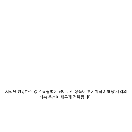
제
제
품
품
저
저
장
장
하
하
기
기
로데오 핸드백 미디엄
로데오 핸드백 미니
₩ 6,140,000
₩ 4,440,000
지역을 변경하실 경우 쇼핑백에 담아두신 상품이 초기화되며 해당 지역의
배송 옵션이 새롭게 적용됩니다.
서비스 알아보기