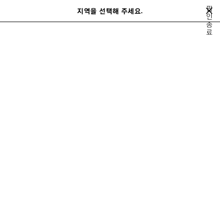
메인 콘텐츠로 건너뛰기
팝
close the banner
지역을 선택해 주세요.
저
인
검
NEW COLLECTION
종
장
색
료
된
제
지금 구매하기
품
르 시티
로데오
가방
스니커즈
여성 신제품