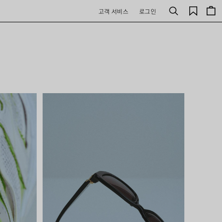
저
고객 서비스
로그인
검
장
색
된
제
품