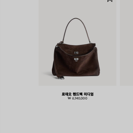
품
저
장
하
기
로데오 핸드백 미디엄
₩ 6,140,000