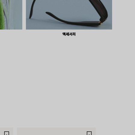
액세서리
제
제