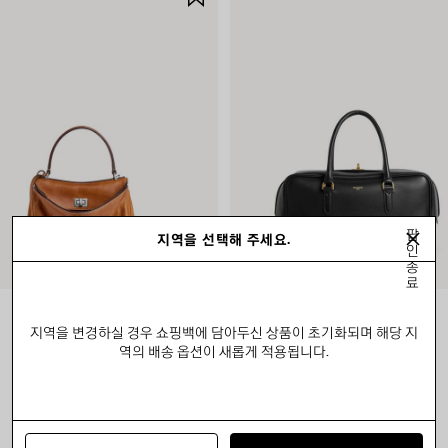
품
저
장
하
기
팝
지역을 선택해 주세요.
인
종
료
로데오 핸드백 미니
르 셋 볼링백 미디엄
지역을 변경하실 경우 쇼핑백에 담아두신 상품이 초기화되며 해당 지
₩ 4,440,000
₩ 5,910,000
역의 배송 옵션이 새롭게 적용됩니다.