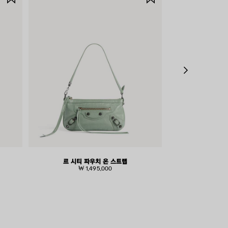
품
품
저
저
장
장
하
하
기
기
르 시티 파우치 온 스트랩
르 시
₩ 1,495,000
₩ 2